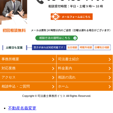
メールフォ
相談方法の説明は
事務所概要
司法書士紹介
対応業務
料金案内
アクセス
相談の流れ
相談申込・ご質問
ホーム
Copyright © 司法書士事務所イリス All Rights Reserved.
不動産名義変更