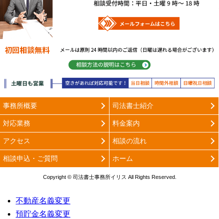
メールフォ
相談方法の説明は
事務所概要
司法書士紹介
対応業務
料金案内
アクセス
相談の流れ
相談申込・ご質問
ホーム
Copyright © 司法書士事務所イリス All Rights Reserved.
不動産名義変更
預貯金名義変更