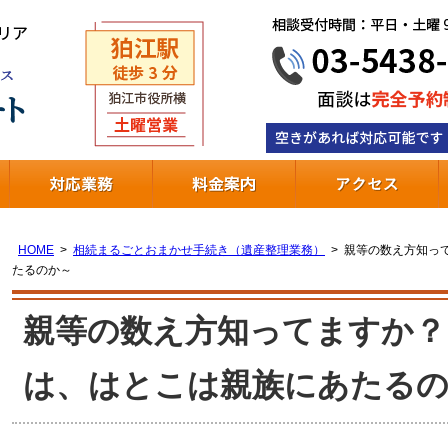
相続相談サポート
HOME
相続まるごとおまかせ手続き（遺産整理業務）
親等の数え方知っ
料相談申し込み
たるのか～
全予約制・初回相談無料・土曜日も営業
談受付時間：平日・土曜9時～18時
親等の数え方知ってますか？
-5438-7707
則24時間以内のご返信（日曜は遅れる場合がございます）
は、はとこは親族にあたる
きがあれば対応可能です！
日相談・時間外相談・日曜祝日相談